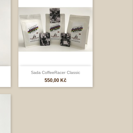

Rychlý náhled
Sada CoffeeRacer Classic
Cena
550,00 Kč