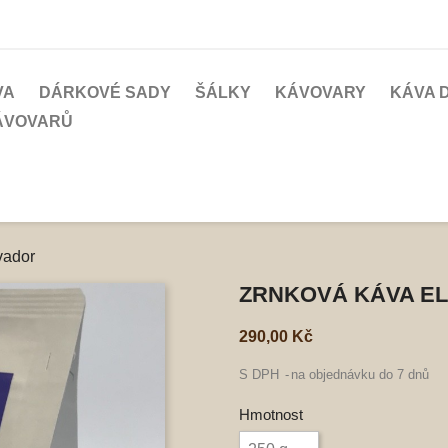
VA
DÁRKOVÉ SADY
ŠÁLKY
KÁVOVARY
KÁVA 
ÁVOVARŮ
vador
ZRNKOVÁ KÁVA E
290,00 Kč
S DPH
na objednávku do 7 dnů
Hmotnost