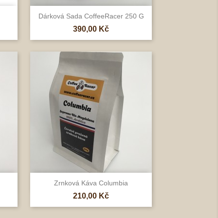

Rychlý náhled
Dárková Sada CoffeeRacer 250 G
Cena
390,00 Kč

Rychlý náhled
Zrnková Káva Columbia
Cena
210,00 Kč