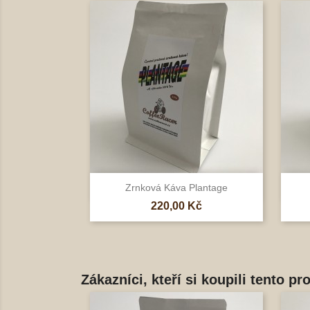

Rychlý náhled
Zrnková Káva Plantage
Cena
220,00 Kč
Zákazníci, kteří si koupili tento pr