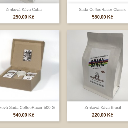


Rychlý náhled
Rychlý náhled
Zrnková Káva Cuba
Sada CoffeeRacer Classic
Cena
Cena
250,00 Kč
550,00 Kč


Rychlý náhled
Rychlý náhled
ková Sada CoffeeRacer 500 G
Zrnková Káva Brasil
Cena
Cena
540,00 Kč
220,00 Kč