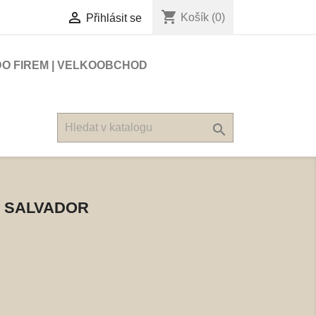
shopping_cart

Košík
(0)
Přihlásit se
DO FIREM | VELKOOBCHOD

L SALVADOR