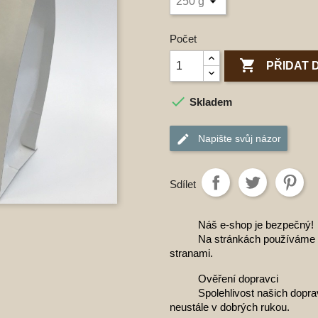
Počet

PŘIDAT 

Skladem
Napište svůj názor
Sdílet
Náš e-shop je bezpečný!
Na stránkách používáme š
stranami.
Ověření dopravci
Spolehlivost našich dopra
neustále v dobrých rukou.