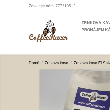
Zavolejte nám:
777319512
ZRNKOVÁ KÁ
PRONÁJEM K
Domů
Zrnková káva
Zrnková káva El Sal