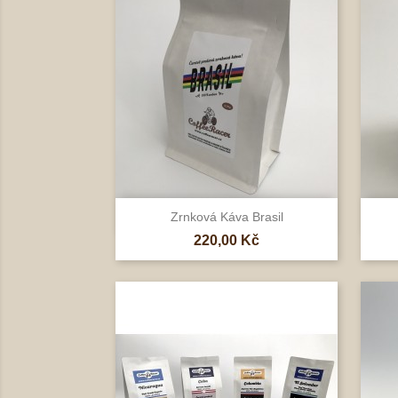

Rychlý náhled
Zrnková Káva Brasil
Cena
220,00 Kč