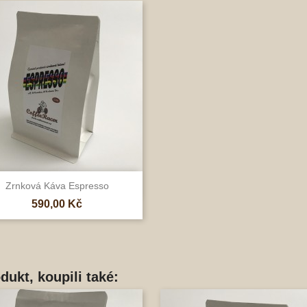

Rychlý náhled
Zrnková Káva Espresso
Cena
590,00 Kč
odukt, koupili také: