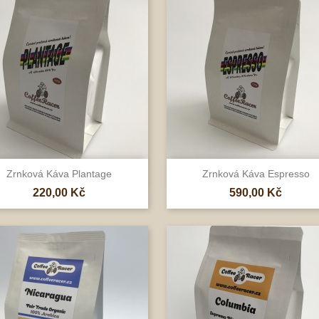


Rychlý náhled
Rychlý náhled
Zrnková Káva Plantage
Zrnková Káva Espresso
Cena
Cena
220,00 Kč
590,00 Kč