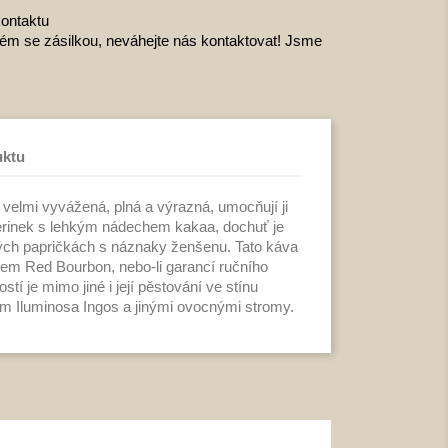
ontaktu
lém se zásilkou, neváhejte nás kontaktovat! Jsme
uktu
 velmi vyvážená, plná a výrazná, umocňují ji
gerinek s lehkým nádechem kakaa, dochuť je
ch papričkách s náznaky ženšenu. Tato káva
kem Red Bourbon, nebo-li garancí ručního
stí je mimo jiné i její pěstování ve stínu
 Iluminosa Ingos a jinými ovocnými stromy.