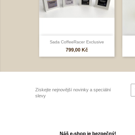

Rychlý náhled
Sada CoffeeRacer Exclusive
Cena
799,00 Kč
Získejte nejnovější novinky a speciální
slevy
Náš e-shop je bezpečný!