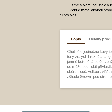
Jsme s Vámi neustále v k
Pokud máte jakýkoli prob
tu pro Vás.
Popis
Detaily prod
Chuť této jedinečné kávy je
tóny zralých hroznů a tan
jemně kořeněná po červený
se může pochlubit přívlast
sběru plodů, velkou zvláštno
„Shade Grown“ pod stromem