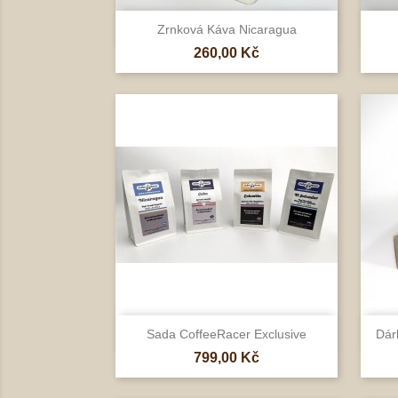

Rychlý náhled
Zrnková Káva Nicaragua
Cena
260,00 Kč

Rychlý náhled
Sada CoffeeRacer Exclusive
Dár
Cena
799,00 Kč