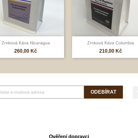


Rychlý náhled
Rychlý náhled
Zrnková Káva Nicaragua
Zrnková Káva Columbia
Cena
Cena
260,00 Kč
210,00 Kč
Ověření dopravci